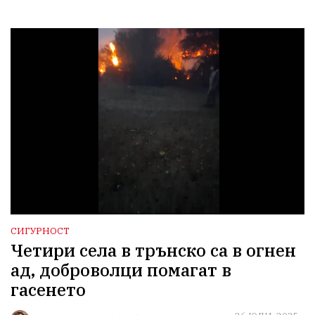
СИГУРНОСТ
Четири села в трънско са в огнен
ад, доброволци помагат в
гасенето