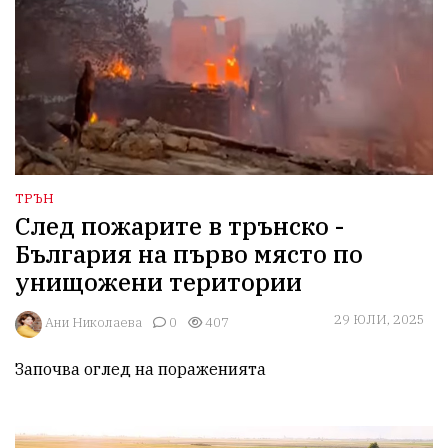
ТРЪН
След пожарите в трънско -
България на първо място по
унищожени територии
29 ЮЛИ, 2025
Ани Николаева
0
407
Започва оглед на пораженията