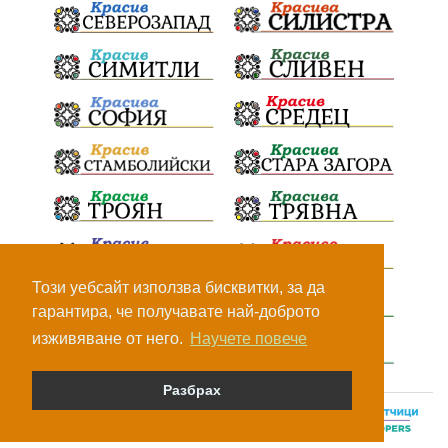
Този уебсайт използва бисквитки, за да
гарантира, че получавате най-доброто
изживяване от него.
Научете повече
Разбрах
© Всички права са запазени, 2026.