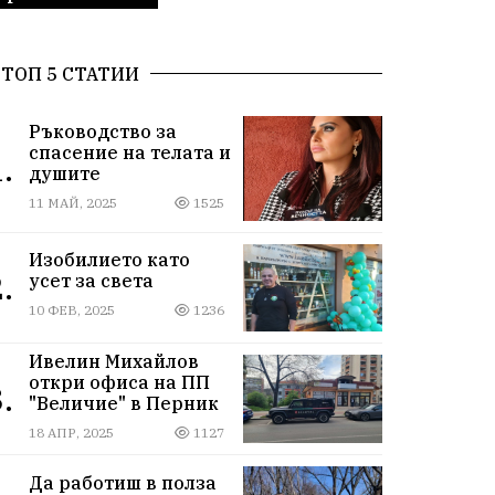
ТОП 5 СТАТИИ
Ръководство за
спасение на телата и
.
душите
11 МАЙ, 2025
1525
Изобилието като
.
усет за света
10 ФЕВ, 2025
1236
Ивелин Михайлов
откри офиса на ПП
.
"Величие" в Перник
18 АПР, 2025
1127
Да работиш в полза