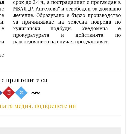
ал
срок до 24 ч., а пострадалият е прегледан в
ще
МБАЛ „Р. Ангелова“ и освободен за домашно
се
лечение. Образувано е бързо производство
и.
за причиняване на телесна повреда по
 е
хулигански подбуди. Уведомена е
прокуратурата и действията по
ти
разследването на случая продължават.
те
 с приятелите си
шата медия, подкрепете ни