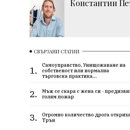
Константин Пе
СВЪРЗАНИ СТАТИИ
Самоуправство, Унищожаване на
1.
собственост или нормална
търговска практика…
2.
Мъж се скара с жена си - предизви
голям пожар
3.
Огромно количество дрога откриха
Трън