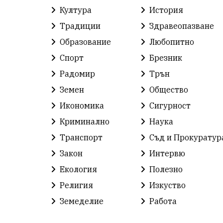
Култура
История
Традиции
Здравеопазване
Образование
Любопитно
Спорт
Брезник
Радомир
Трън
Земен
Общество
Икономика
Сигурност
Криминално
Наука
Транспорт
Съд и Прокуратур
Закон
Интервю
Екология
Полезно
Религия
Изкуство
Земеделие
Работа