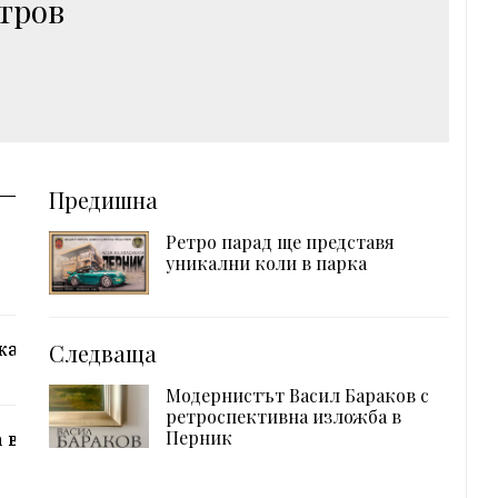
тров
Предишна
Ретро парад ще представя
уникални коли в парка
ка
Следваща
Модернистът Васил Бараков с
ретроспективна изложба в
Перник
 в