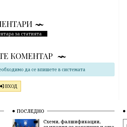
МЕНТАРИ
нтара за статията
ТЕ КОМЕНТАР
еобходимо да се впишете в системата
ВХОД
ПОСЛЕДНО
Схеми, фалшификации,
съмнения за корупция и още