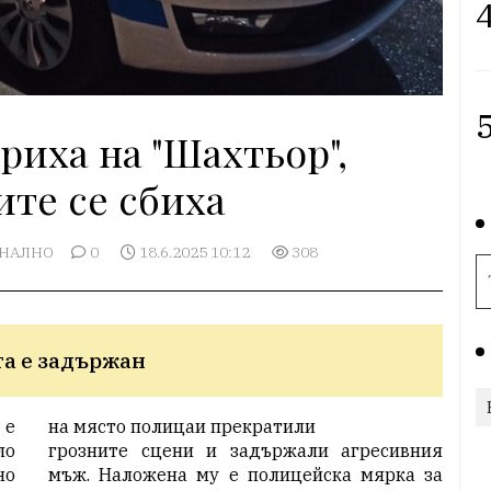
4
5
ариха на "Шахтьор",
те се сбиха
НАЛНО
0
18.6.2025 10:12
308
та е задържан
 е
на място полицаи прекратили
ло
грозните сцени и задържали агресивния
о
мъж. Наложена му е полицейска мярка за