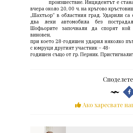
произшествие. Инцидентът е стан
вчера около 20, 00 ч. на кръгово кръстови
„Шахтьор“ в областния град. Ударили са 
два леки автомобила без пострадал
Шофьорите започнали да спорят кой
виновен,
при което 28-годишен ударил няколко пъ
с юмруци другият участник – 48-
годишен също от гр. Перник. Пристигнали
Споделете
Ако харесвате на