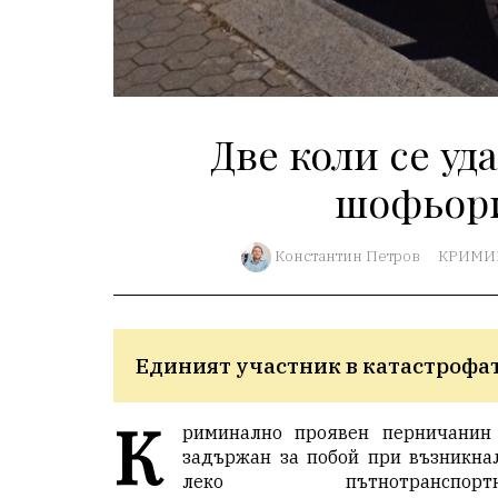
Две коли се уд
шофьори
Константин Петров
КРИМИ
Единият участник в катастрофа
К
риминално проявен перничанин
задържан за побой при възникна
леко пътнотранспортн