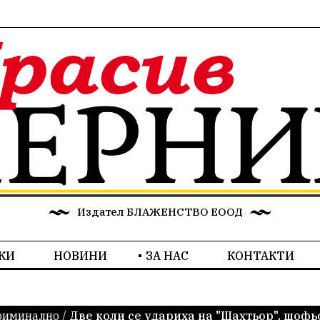
Издател БЛАЖЕНСТВО ЕООД
КИ
НОВИНИ
ЗА НАС
КОНТАКТИ
риминално
/
Две коли се удариха на "Шахтьор", шофь