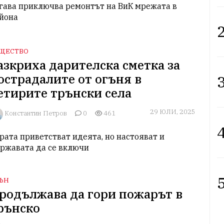
гава приключва ремонтът на ВиК мрежата в 
йона
2
ЩЕСТВО
азкриха дарителска сметка за
острадалите от огъня в
3
етирите трънски села
29 ЮЛИ, 2025
Константин Петров
0
461
4
рата приветстват идеята, но настояват и 
ржавата да се включи
5
ЪН
родължава да гори пожарът в
рънско