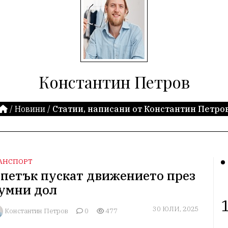
Константин Петров
/
Новини
/
Статии, написани от Константин Петро
АНСПОРТ
 петък пускат движението през
умни дол
1
30 ЮЛИ, 2025
Константин Петров
0
477