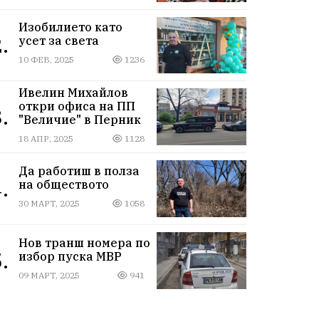
Изобилието като
.
усет за света
10 ФЕВ, 2025
1236
Ивелин Михайлов
откри офиса на ПП
.
"Величие" в Перник
18 АПР, 2025
1128
Да работиш в полза
.
на обществото
30 МАРТ, 2025
1058
Нов транш номера по
.
избор пуска МВР
09 МАРТ, 2025
941