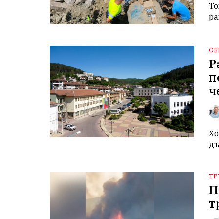
То
ра
ОБ
Р
п
ч
Хо
дъ
ТР
П
т