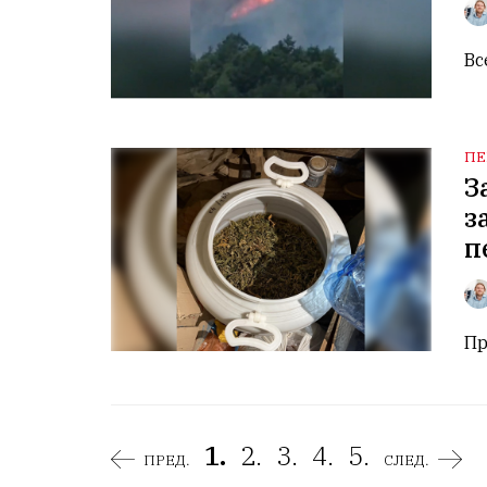
Вс
ПЕ
З
з
п
Пр
1.
2.
3.
4.
5.
ПРЕД.
СЛЕД.