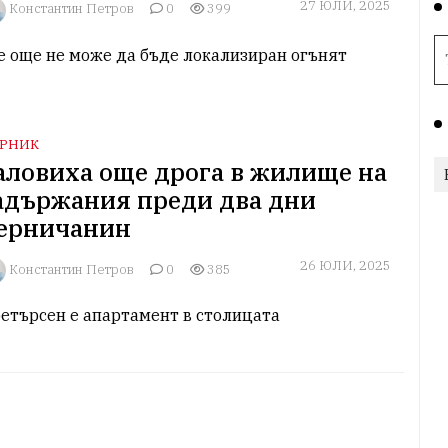
27 ЮЛИ, 2025
Константин Петров
0
399
е още не може да бъде локализиран огънят
РНИК
аловиха още дрога в жилище на
адържания преди два дни
ерничанин
26 ЮЛИ, 2025
Константин Петров
0
385
етърсен е апартамент в столицата