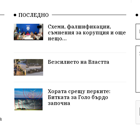
ПОСЛЕДНО
Схеми, фалшификации,
съмнения за корупция и още
нещо…
Безсилието на Властта
Хората срещу перките:
Битката за Голо бърдо
започна
а