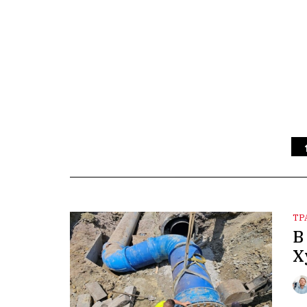
ТР
В
Х