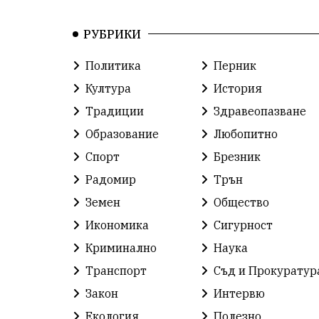
РУБРИКИ
Политика
Перник
Култура
История
Традиции
Здравеопазване
Образование
Любопитно
Спорт
Брезник
Радомир
Трън
Земен
Общество
Икономика
Сигурност
Криминално
Наука
Транспорт
Съд и Прокуратур
Закон
Интервю
Екология
Полезно