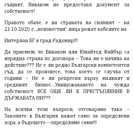
същият, Виваком не предоставя документ за
собственост!
Правото обаче, е на страната на силният – на
21.10.2025 г. „неизвестни“ лица режат кабелите на
Интерлан БГ в град Радомир!!!
Да приемем, че Виваком или Юнайтед Файбър са
изрядна страна по договора – Това ли е начина на
действие??? Не е ли редно Български компетентен
съд, да се произнесе, това което се случва от
години – Не е ли репресия върху малкият и
средният бизнес…Унищожаването на чужда
собственост ВСЕ ОЩЕ ЛИ Е ПРЕСТЪПЛЕНИЕ В
ДЪРЖАВАТА НИ???
На всички тези въпроси, отговаряме така –
Законите в България важат само за определени
хора, а бъдещето – определяме сами!!!