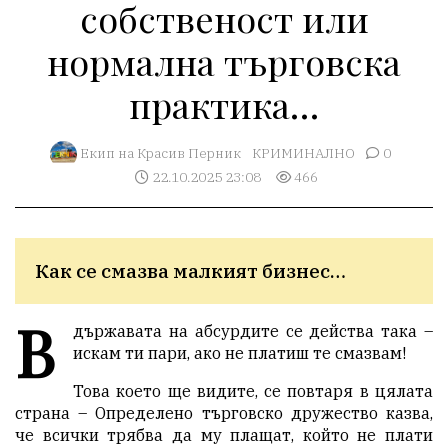
собственост или
нормална търговска
практика…
Екип на Красив Перник
КРИМИНАЛНО
0
22.10.2025 23:08
466
Как се смазва малкият бизнес…
В
държавата на абсурдите се действа така –
искам ти пари, ако не платиш те смазвам!
Това което ще видите, се повтаря в цялата
страна – Определено търговско дружество казва,
че всички трябва да му плащат, който не плати