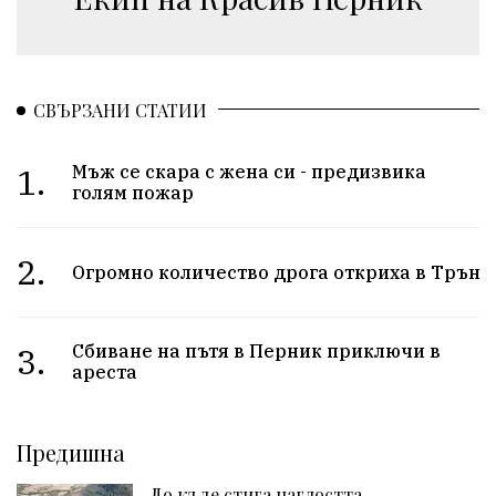
СВЪРЗАНИ СТАТИИ
1.
Мъж се скара с жена си - предизвика
голям пожар
2.
Огромно количество дрога откриха в Трън
3.
Сбиване на пътя в Перник приключи в
ареста
Предишна
До къде стига наглостта