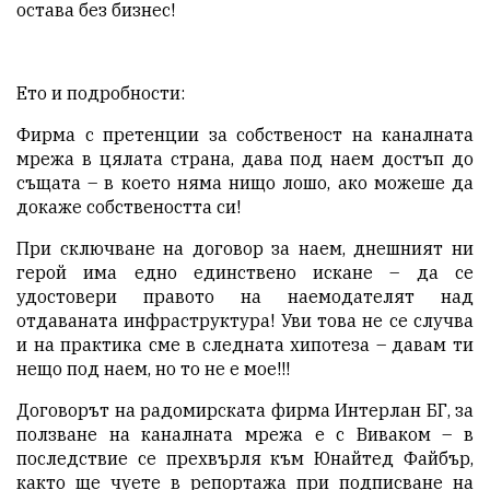
остава без бизнес!
Ето и подробности:
Фирма с претенции за собственост на каналната
мрежа в цялата страна, дава под наем достъп до
същата – в което няма нищо лошо, ако можеше да
докаже собствеността си!
При сключване на договор за наем, днешният ни
герой има едно единствено искане – да се
удостовери правото на наемодателят над
отдаваната инфраструктура! Уви това не се случва
и на практика сме в следната хипотеза – давам ти
нещо под наем, но то не е мое!!!
Договорът на радомирската фирма Интерлан БГ, за
ползване на каналната мрежа е с Виваком – в
последствие се прехвърля към Юнайтед Файбър,
както ще чуете в репортажа при подписване на