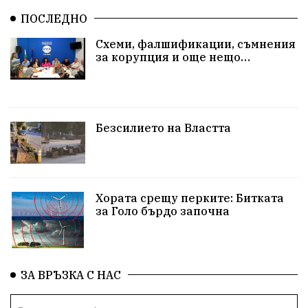
ПОСЛЕДНО
Схеми, фалшификации, съмнения
за корупция и още нещо…
Безсилието на Властта
Хората срещу перките: Битката
за Голо бърдо започна
ЗА ВРЪЗКА С НАС