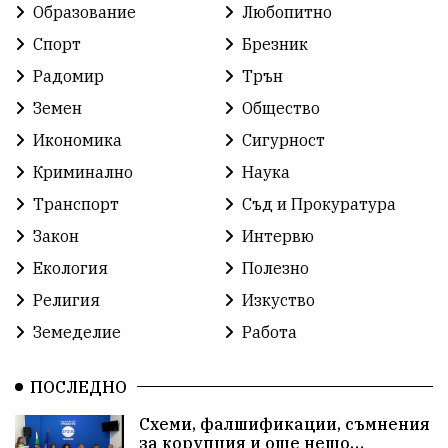
Образование
Любопитно
Спорт
Брезник
Радомир
Трън
Земен
Общество
Икономика
Сигурност
Криминално
Наука
Транспорт
Съд и Прокуратура
Закон
Интервю
Екология
Полезно
Религия
Изкуство
Земеделие
Работа
ПОСЛЕДНО
Схеми, фалшификации, съмнения
за корупция и още нещо…