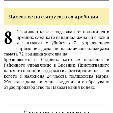
Ядосал се на съпругата за дреболия
8
2-годишен мъж е задържан от полицията в
Брезник, след като нападнал жена си с нож и
я заплашил с убийство. За упражненото
спрямо нея домашно насилие сигнализирала
самата 72-годишна жителка на
брезнишкото с. Садовик, като се оплакала в
Районното управление в Брезник. Пристигналите
на място полицаи задържали афектирания мъж, на
когото е наложена 24-часова полицейска мярка.
Жената е дала писмени сведения и е образувано
бързо производство по Наказателния кодекс.
Споделете с приятелите си