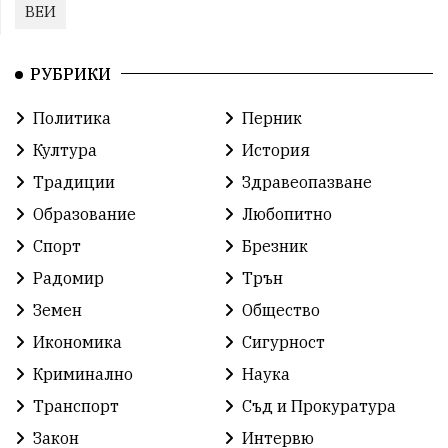
ВЕИ
РУБРИКИ
Политика
Перник
Култура
История
Традиции
Здравеопазване
Образование
Любопитно
Спорт
Брезник
Радомир
Трън
Земен
Общество
Икономика
Сигурност
Криминално
Наука
Транспорт
Съд и Прокуратура
Закон
Интервю