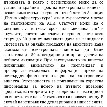
държавата, в която е регистриран, може да се
установи крайният срок на електронната винетка,
независимо откъде е купена – от обекти на Агенция
„Пътна инфраструктура" или в търговската мрежа
на партньорите на АПИ. Статусът може да е
„активен", „с изтекъл срок" или „неизползван" в
случаите, когато винетката е купена с отложен
старт до 30 дни от началната дата на валидност.
Системата за онлайн продажба на винетките дава
възможност електронната винетка да бъде
заплатена до 30 календарни дни преди датата на
нейната активация. При закупуването на винетка
перничани внимателно да преглеждат и
проверяват въведената информация, преди да
потвърдят финалното плащане за електронната
винетка. Отговорността за попълване на коректна
информация за номер на пътното превозно
средство, категорията му и периода на валидност
на винетката е на собственика или ползвателя му. В
случай на неправилно декларирани данни се счита,