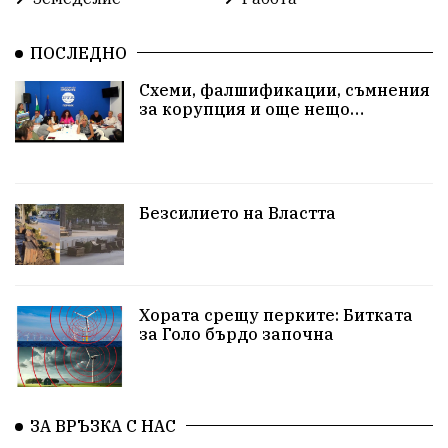
ПОСЛЕДНО
Схеми, фалшификации, съмнения
за корупция и още нещо…
Безсилието на Властта
Хората срещу перките: Битката
за Голо бърдо започна
ЗА ВРЪЗКА С НАС