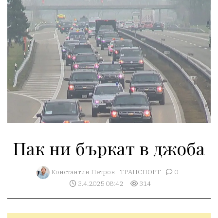
Пак ни бъркат в джоба
Константин Петров
ТРАНСПОРТ
0
3.4.2025 08:42
314