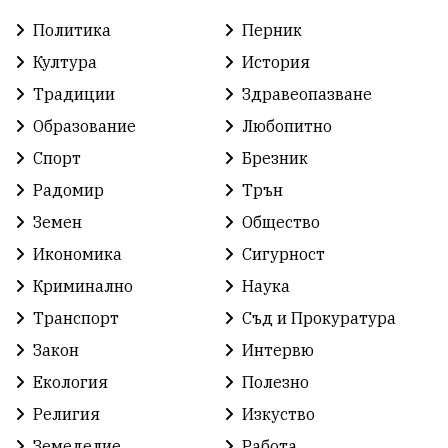
Политика
Перник
Култура
История
Традиции
Здравеопазване
Образование
Любопитно
Спорт
Брезник
Радомир
Трън
Земен
Общество
Икономика
Сигурност
Криминално
Наука
Транспорт
Съд и Прокуратура
Закон
Интервю
Екология
Полезно
Религия
Изкуство
Земеделие
Работа