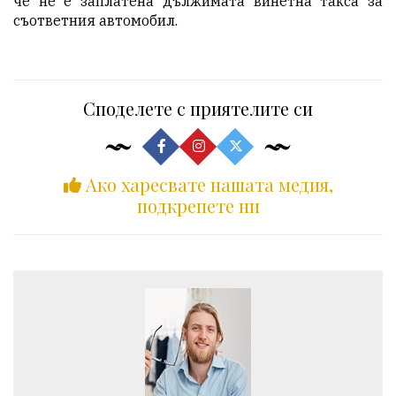
че не е заплатена дължимата винетна такса за
съответния автомобил.
Споделете с приятелите си
Ако харесвате нашата медия,
подкрепете ни