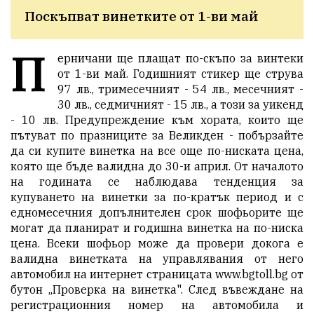
Поскъпват винетките от 1-ви май
П
ерничани ще плащат по-скъпо за винтеки
от 1-ви май. Годишният стикер ще струва
97 лв., тримесечният - 54 лв., месечният -
30 лв., седмичният - 15 лв., а този за уикенд
- 10 лв. Предупреждение към хората, които ще
пътуват по празниците за Великден - побързайте
да си купите винетка на все още по-ниската цена,
която ще бъде валидна до 30-и април. От началото
на годината се наблюдава тенденция за
купуването на винетки за по-кратък период и с
едномесечния допълнителен срок шофьорите ще
могат да планират и годишна винетка на по-ниска
цена. Всеки шофьор може да провери докога е
валидна винетката на управлявания от него
автомобил на интернет страницата www.bgtoll.bg от
бутон „Проверка на винетка". След въвеждане на
регистрационния номер на автомобила и