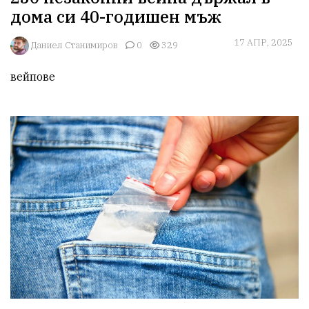
дома си 40-годишен мъж
17 АПР, 2025
Даниел Станимиров
0
329
вейпове