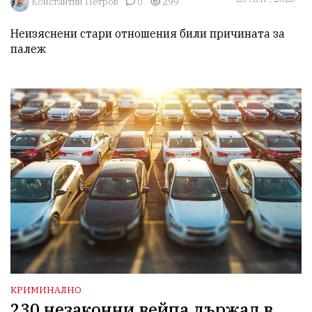
Константин Петров
0
299
Неизяснени стари отношения били причината за 
палеж
КРИМИНАЛНО
230 незаконни вейпа държал в