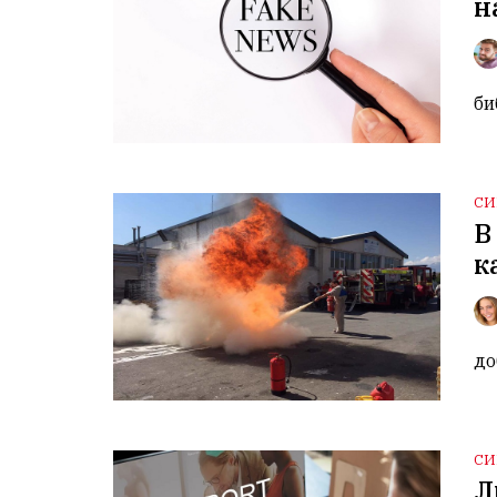
н
би
СИ
В
к
до
СИ
Л