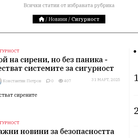
Всички статии от избраната рубрика
/
Новини
/
Сигурност
ГУРНОСТ
ой на сирени, но без паника -
естват системите за сигурност
1
31 МАРТ, 2025
Константин Петров
0
407
стват сирените 
2
ГУРНОСТ
ажни новини за безопасността