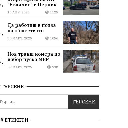
.
"Величие" в Перник
18 АПР, 2025
1125
Да работиш в полза
.
на обществото
30 МАРТ, 2025
1056
Нов транш номера по
.
избор пуска МВР
09 МАРТ, 2025
938
ТЪРСЕНЕ
# ЕТИКЕТИ