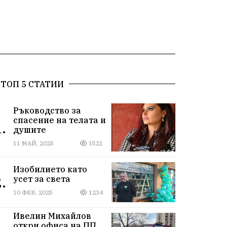
ТОП 5 СТАТИИ
Ръководство за
спасение на телата и
.
душите
11 МАЙ, 2025
1521
Изобилието като
.
усет за света
10 ФЕВ, 2025
1234
Ивелин Михайлов
откри офиса на ПП