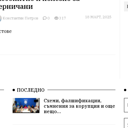
ерничани
18 МАРТ, 2025
Константин Петров
0
317
стове
ПОСЛЕДНО
Схеми, фалшификации,
съмнения за корупция и още
нещо…