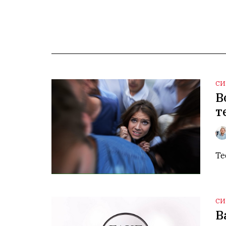
СИ
В
т
Те
СИ
В