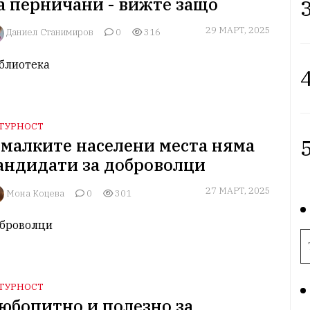
а перничани - вижте защо
3
29 МАРТ, 2025
Даниел Станимиров
0
316
блиотека
4
ГУРНОСТ
5
 малките населени места няма
андидати за доброволци
27 МАРТ, 2025
Мона Коцева
0
301
броволци
ГУРНОСТ
юбопитно и полезно за