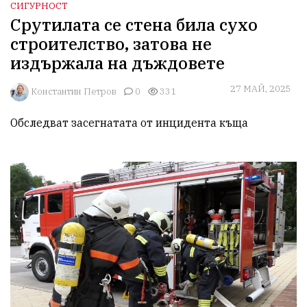
СИГУРНОСТ
Срутилата се стена била сухо
строителство, затова не
издържала на дъждовете
27 МАЙ, 2025
Константин Петров
0
331
Обследват засегнатата от инцидента къща