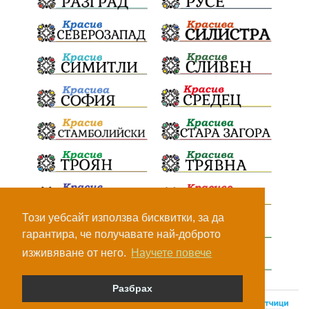
Този уебсайт използва бисквитки, за да
гарантира, че получавате най-доброто
изживяване от него.
Научете повече
Разбрах
© Всички права са запазени, 2026.